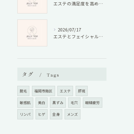
エステの満足度を高める選び方と効果実感のための具体的ポイント
2026/07/17
エステとフェイシャル体験を福岡県福岡市朝倉郡東峰村で満喫しコスパ良く美肌を叶える方法
タグ
Tags
脱毛
福岡市南区
エステ
肝斑
敏感肌
美白
黒ずみ
毛穴
眼精疲労
リンパ
ヒゲ
全身
メンズ