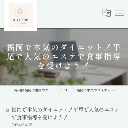
福岡で本気のダイエット！平
尾で人気のエステで食事指導
を受けよう！
福岡県福岡市南区のエステならBody care&脱毛サロン Jelly Top
コラム
福岡で本気のダイエット！平尾で人気のエステで食事指導を受けよう！
福岡で本気のダイエット！平尾で人気のエステ
で食事指導を受けよう！
2024/04/21