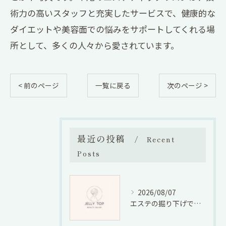
術力の高いスタッフと充実したサービスで、健康的な
ダイエットや美容面での悩みをサポートしてくれる場
所として、多くの人々から愛されています。
< 前のページ
一覧に戻る
次のページ >
最近の投稿
Recent
Posts
2026/08/07
エステの掘り下げで業界の将来性と仕事の適性廃業リスクを徹底検証