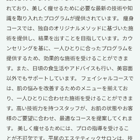
れており、美しく痩せるために必要な最新の技術や知
識を取り入れたプログラムが提供されています。 痩身
コースでは、独自のオリジナルメソッドに基づいた施
術を提供し、結果を出すことを目指しています。カウ
ンセリングを基に、一人ひとりに合ったプログラムを
提供するため、効果的な施術を受けることができま
す。また、日頃の食生活やアドバイスも行い、美容面
以外でもサポートしています。 フェイシャルコースで
は、肌の悩みを改善するためのメニューを揃えてお
り、一人ひとりに合わせた施術を受けることができま
す。高い技術力を持つスタッフが、お肌の状態やお客
様のご要望に合わせ、最適なコースを提案してくれま
す。 美しく痩せるためには、プロの指導を受けるこ
とが不可欠です。平尾のエステティックサロンは、技