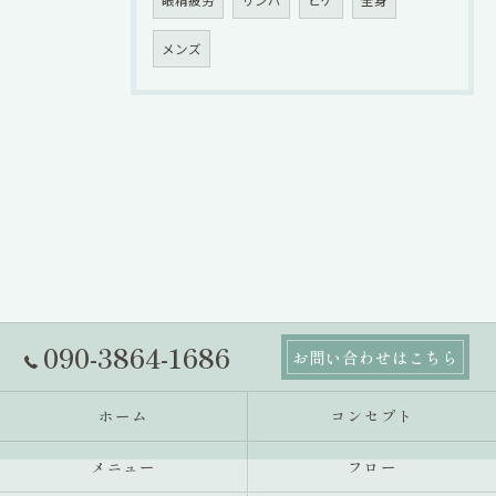
眼精疲労
リンパ
ヒゲ
全身
メンズ
090-3864-1686
お問い合わせはこちら
ホーム
コンセプト
メニュー
フロー