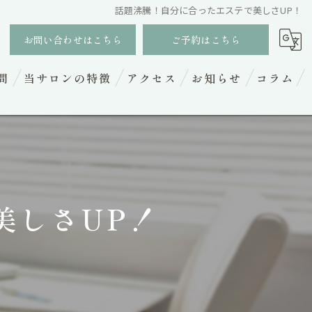
話題沸騰！自分に合ったエステで美しさUP！
お問い合わせはこちら
ご予約はこちら
問
当サロンの特徴
アクセス
お知らせ
コラム
フェイシャル
ヘッドスパ
ボディトリートメント
美しさUP！
脱毛
小顔